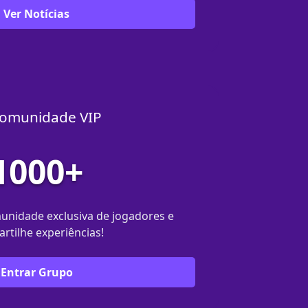
Ver Notícias
Comunidade VIP
1000+
unidade exclusiva de jogadores e
rtilhe experiências!
Entrar Grupo