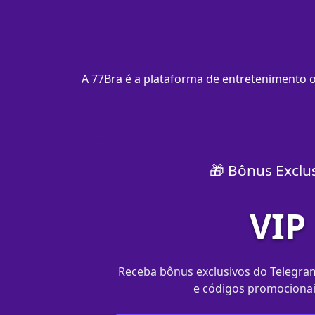
A 77Bra é a plataforma de entretenimento o
🎁 Bônus Exclu
VIP
Receba bônus exclusivos do Telegra
e códigos promocionai