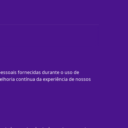
pessoais fornecidas durante o uso de
elhoria contínua da experiência de nossos