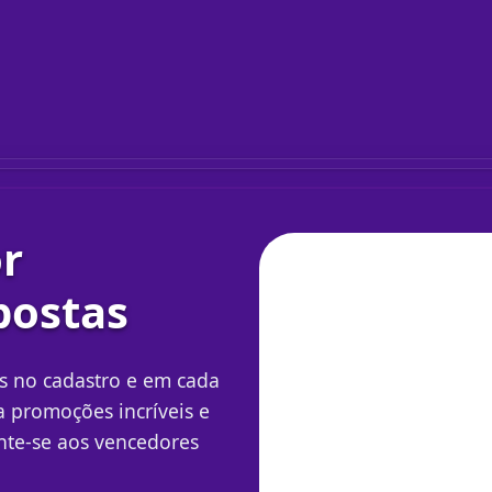
or
postas
s no cadastro e em cada
a promoções incríveis e
unte-se aos vencedores