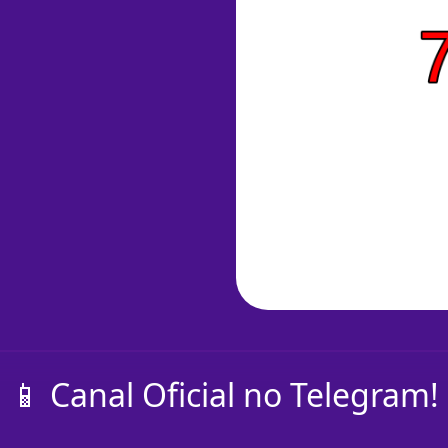
📱 Canal Oficial no Telegram!