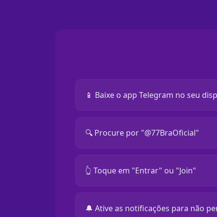
📱 Baixe o app Telegram no seu disp
🔍 Procure por "@77BraOficial"
👆 Toque em "Entrar" ou "Join"
🔔 Ative as notificações para não p