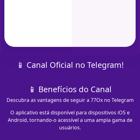
📱 Canal Oficial no Telegram!
📱 Benefícios do Canal
Descubra as vantagens de seguir a 77Ox no Telegram
O aplicativo está disponível para dispositivos iOS e
Android, tornando-o acessível a uma ampla gama de
usuários.