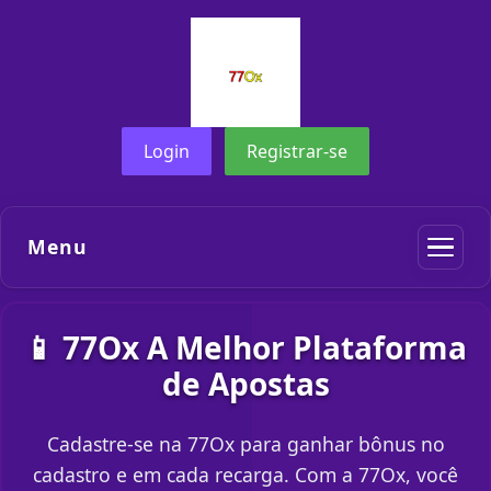
Login
Registrar-se
Menu
📱 77Ox A Melhor Plataforma
de Apostas
Cadastre-se na 77Ox para ganhar bônus no
cadastro e em cada recarga. Com a 77Ox, você