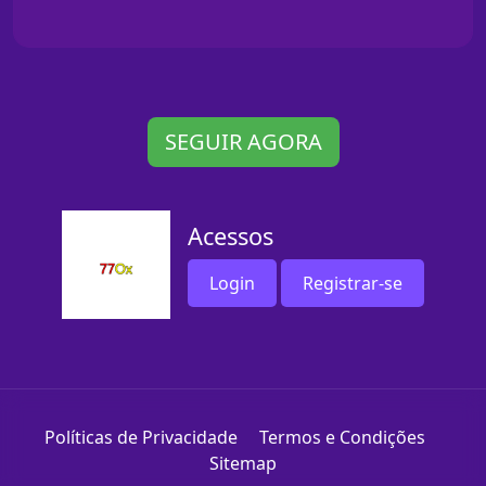
SEGUIR AGORA
Acessos
Login
Registrar-se
Políticas de Privacidade
Termos e Condições
Sitemap