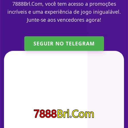
7888Brl.Com, você tem acesso a promoções
incríveis e uma experiência de jogo inigualável.
Junte-se aos vencedores agora!
SEGUIR NO TELEGRAM