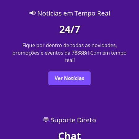
📢 Notícias em Tempo Real
24/7
Fique por dentro de todas as novidades,
promoções e eventos da 7888Brl.Com em tempo
real!
Ver Notícias
💬 Suporte Direto
Chat