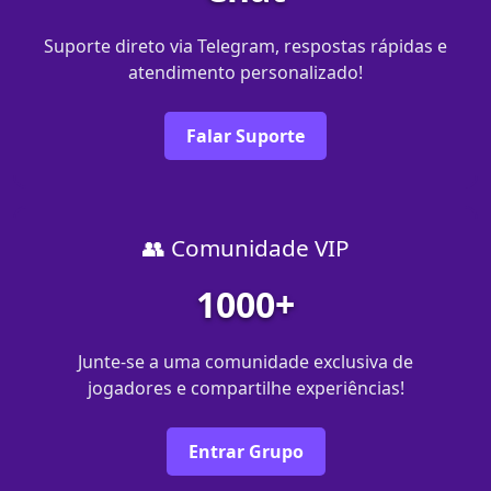
Suporte direto via Telegram, respostas rápidas e
atendimento personalizado!
Falar Suporte
👥 Comunidade VIP
1000+
Junte-se a uma comunidade exclusiva de
jogadores e compartilhe experiências!
Entrar Grupo