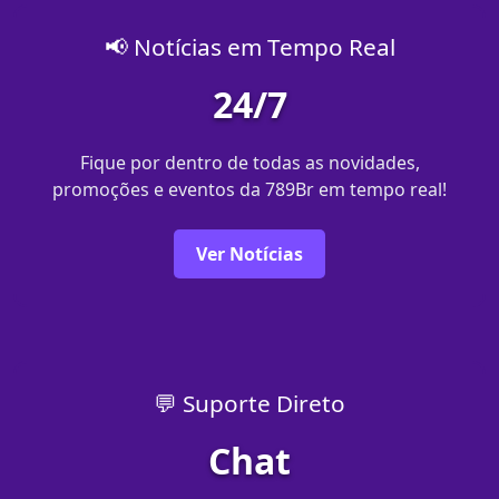
📢 Notícias em Tempo Real
24/7
Fique por dentro de todas as novidades,
promoções e eventos da 789Br em tempo real!
Ver Notícias
💬 Suporte Direto
Chat