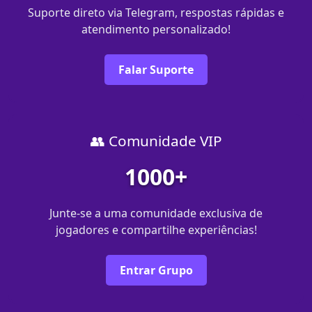
Suporte direto via Telegram, respostas rápidas e
atendimento personalizado!
Falar Suporte
👥 Comunidade VIP
1000+
Junte-se a uma comunidade exclusiva de
jogadores e compartilhe experiências!
Entrar Grupo