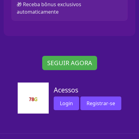
🎁 Receba bônus exclusivos
automaticamente
SEGUIR AGORA
Acessos
Login
Registrar-se