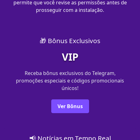
permite que você revise as permissões antes de
prosseguir com a instalação.
🎁 Bônus Exclusivos
VIP
Receba bônus exclusivos do Telegram,
promoções especiais e códigos promocionais
únicos!
Ver Bônus
📢 Notícias em Tempo Real