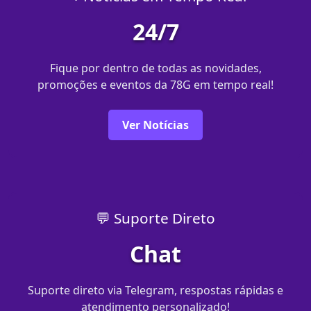
24/7
Fique por dentro de todas as novidades,
promoções e eventos da 78G em tempo real!
Ver Notícias
💬 Suporte Direto
Chat
Suporte direto via Telegram, respostas rápidas e
atendimento personalizado!