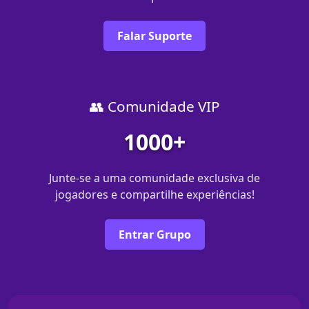
Falar Suporte
👥 Comunidade VIP
1000+
Junte-se a uma comunidade exclusiva de
jogadores e compartilhe experiências!
Entrar Grupo