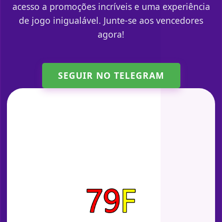
acesso a promoções incríveis e uma experiência
de jogo inigualável. Junte-se aos vencedores
agora!
SEGUIR NO TELEGRAM