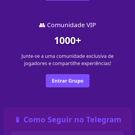
👥 Comunidade VIP
1000+
Junte-se a uma comunidade exclusiva de
jogadores e compartilhe experiências!
Entrar Grupo
📱 Como Seguir no Telegram