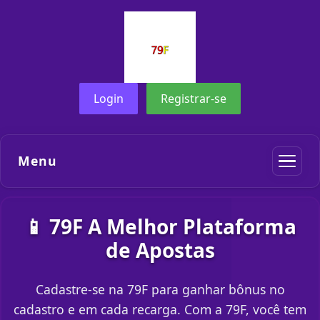
Login
Registrar-se
Menu
📱 79F A Melhor Plataforma
de Apostas
Cadastre-se na 79F para ganhar bônus no
cadastro e em cada recarga. Com a 79F, você tem