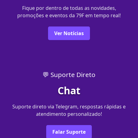
Fique por dentro de todas as novidades,
promoções e eventos da 79F em tempo real!
Ver Notícias
💬 Suporte Direto
Chat
Suporte direto via Telegram, respostas rápidas e
atendimento personalizado!
Falar Suporte