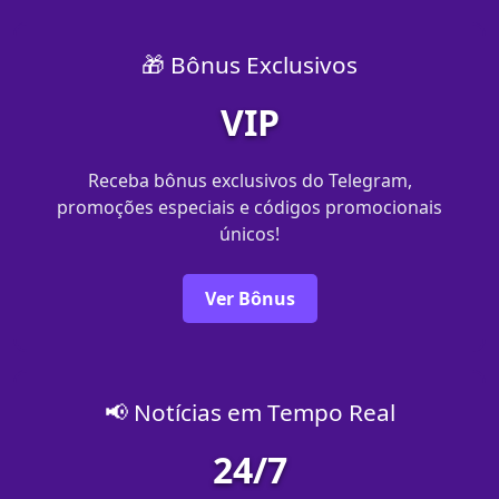
🎁 Bônus Exclusivos
VIP
Receba bônus exclusivos do Telegram,
promoções especiais e códigos promocionais
únicos!
Ver Bônus
📢 Notícias em Tempo Real
24/7