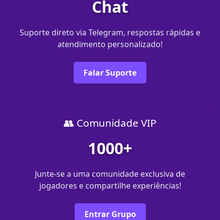
Chat
Suporte direto via Telegram, respostas rápidas e
atendimento personalizado!
Falar Suporte
👥 Comunidade VIP
1000+
Junte-se a uma comunidade exclusiva de
jogadores e compartilhe experiências!
Entrar Grupo