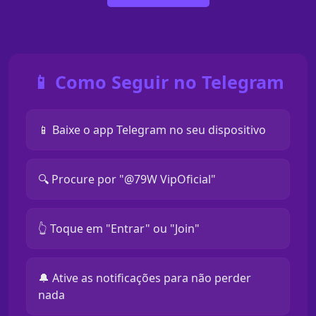
📱 Como Seguir no Telegram
📱 Baixe o app Telegram no seu dispositivo
🔍 Procure por "@79W VipOficial"
👆 Toque em "Entrar" ou "Join"
🔔 Ative as notificações para não perder
nada