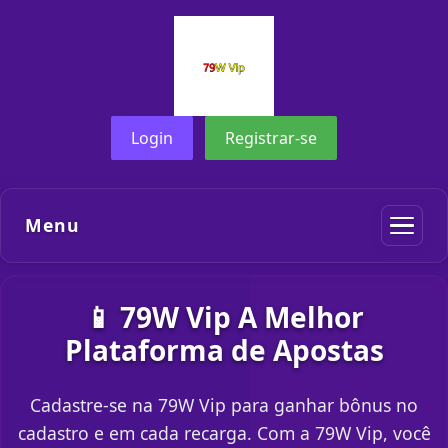
Login
Registrar-se
Menu
📱 79W Vip A Melhor
Plataforma de Apostas
Cadastre-se na 79W Vip para ganhar bônus no
cadastro e em cada recarga. Com a 79W Vip, você