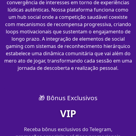
convergência de interesses em torno de experiências
lúdicas autênticas. Nossa plataforma funciona como
um hub social onde a competição saudável coexiste
com mecanismos de recompensa progressiva, criando
loops motivacionais que sustentam o engajamento de
longo prazo. A integração de elementos de social
gaming com sistemas de reconhecimento hierárquico
estabelece uma dinâmica comunitária que vai além do
mero ato de jogar, transformando cada sessão em uma
jornada de descoberta e realização pessoal.
🎁 Bônus Exclusivos
VIP
Receba bônus exclusivos do Telegram,