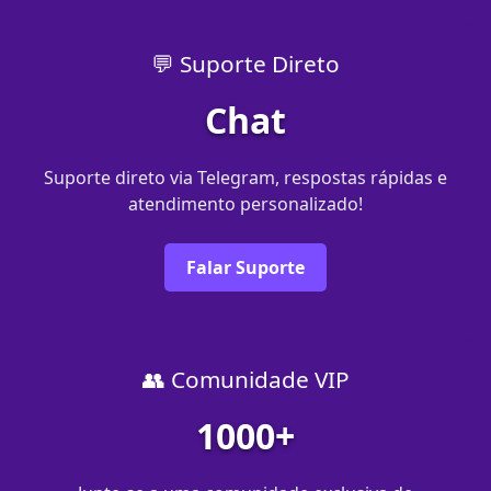
💬 Suporte Direto
Chat
Suporte direto via Telegram, respostas rápidas e
atendimento personalizado!
Falar Suporte
👥 Comunidade VIP
1000+