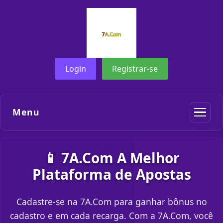
Login
Registrar-se
Menu
📱 7A.Com A Melhor
Plataforma de Apostas
Cadastre-se na 7A.Com para ganhar bônus no
cadastro e em cada recarga. Com a 7A.Com, você