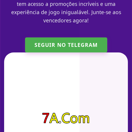
tem acesso a promoções incríveis e uma
experiência de jogo inigualável. Junte-se aos
vencedores agora!
SEGUIR NO TELEGRAM