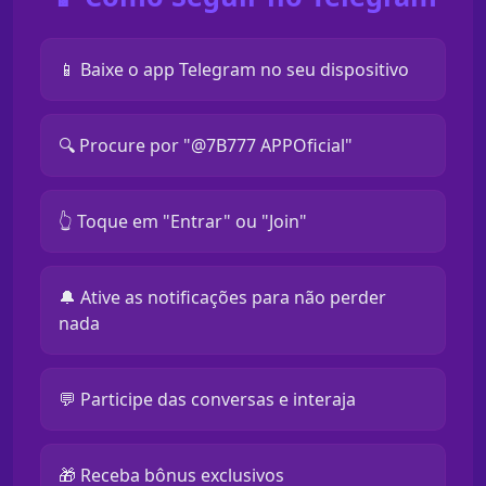
📱 Baixe o app Telegram no seu dispositivo
🔍 Procure por "@7B777 APPOficial"
👆 Toque em "Entrar" ou "Join"
🔔 Ative as notificações para não perder
nada
💬 Participe das conversas e interaja
🎁 Receba bônus exclusivos