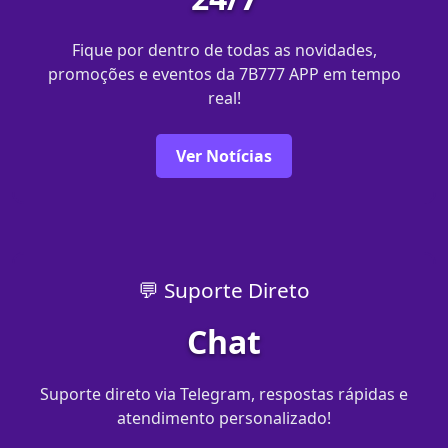
Fique por dentro de todas as novidades,
promoções e eventos da 7B777 APP em tempo
real!
Ver Notícias
💬 Suporte Direto
Chat
Suporte direto via Telegram, respostas rápidas e
atendimento personalizado!