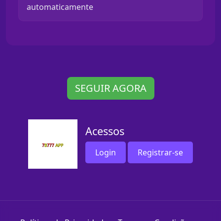
automaticamente
SEGUIR AGORA
Acessos
Login
Registrar-se