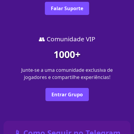
Falar Suporte
👥 Comunidade VIP
1000+
Junte-se a uma comunidade exclusiva de
jogadores e compartilhe experiências!
Entrar Grupo
📱 Como Seguir no Telegram