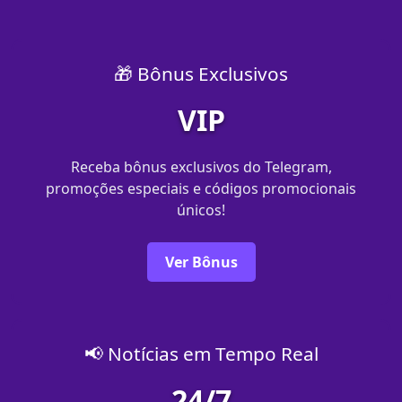
🎁 Bônus Exclusivos
VIP
Receba bônus exclusivos do Telegram,
promoções especiais e códigos promocionais
únicos!
Ver Bônus
📢 Notícias em Tempo Real
24/7