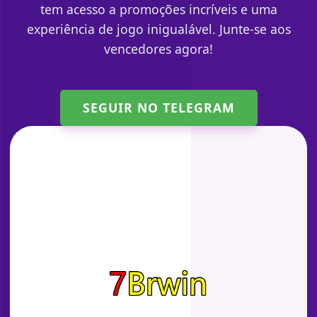
tem acesso a promoções incríveis e uma
experiência de jogo inigualável. Junte-se aos
vencedores agora!
SEGUIR NO TELEGRAM