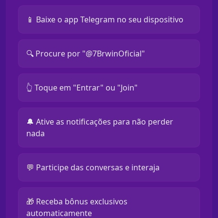
📱 Baixe o app Telegram no seu dispositivo
🔍 Procure por "@7BrwinOficial"
👆 Toque em "Entrar" ou "Join"
🔔 Ative as notificações para não perder
nada
💬 Participe das conversas e interaja
🎁 Receba bônus exclusivos
automaticamente