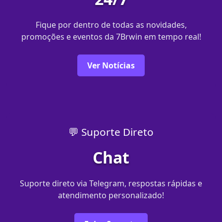
Fique por dentro de todas as novidades,
promoções e eventos da 7Brwin em tempo real!
Ver Notícias
💬 Suporte Direto
Chat
Suporte direto via Telegram, respostas rápidas e
atendimento personalizado!