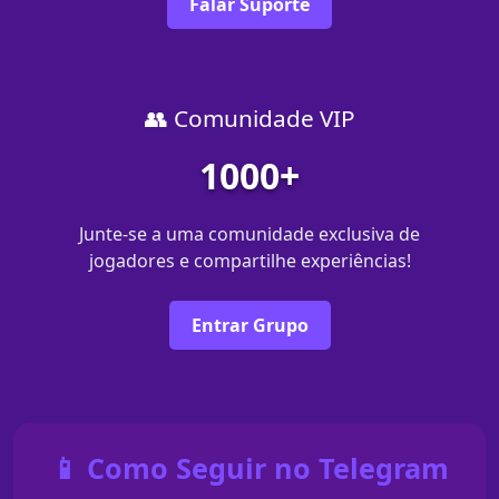
Falar Suporte
👥 Comunidade VIP
1000+
Junte-se a uma comunidade exclusiva de
jogadores e compartilhe experiências!
Entrar Grupo
📱 Como Seguir no Telegram