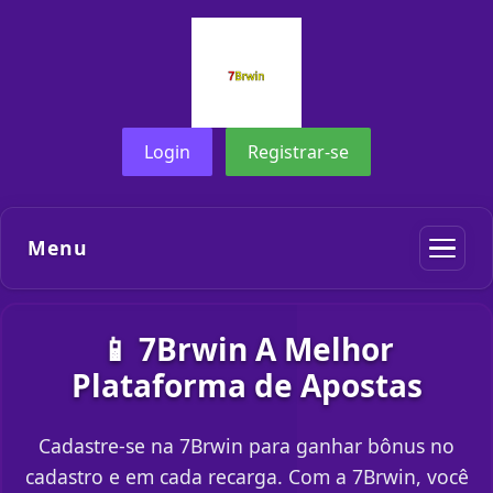
Login
Registrar-se
Menu
📱 7Brwin A Melhor
Plataforma de Apostas
Cadastre-se na 7Brwin para ganhar bônus no
cadastro e em cada recarga. Com a 7Brwin, você