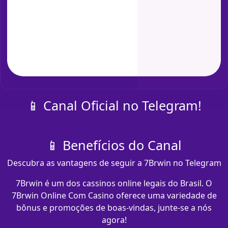
📱 Canal Oficial no Telegram!
📱 Benefícios do Canal
Descubra as vantagens de seguir a 7Brwin no Telegram
7Brwin é um dos cassinos online legais do Brasil. O
7Brwin Online Com Casino oferece uma variedade de
bônus e promoções de boas-vindas, junte-se a nós
agora!