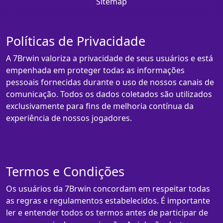
Sitemap
Políticas de Privacidade
A 7Brwin valoriza a privacidade de seus usuários e está
empenhada em proteger todas as informações
pessoais fornecidas durante o uso de nossos canais de
comunicação. Todos os dados coletados são utilizados
exclusivamente para fins de melhoria contínua da
experiência de nossos jogadores.
Termos e Condições
Os usuários da 7Brwin concordam em respeitar todas
as regras e regulamentos estabelecidos. É importante
ler e entender todos os termos antes de participar de