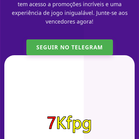
tem acesso a promoções incríveis e uma
experiência de jogo inigualável. Junte-se aos
vencedores agora!
SEGUIR NO TELEGRAM