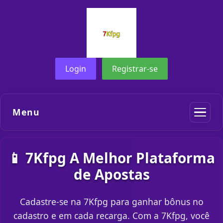
Login
Registrar-se
Menu
📱 7Kfpg A Melhor Plataforma
de Apostas
Cadastre-se na 7Kfpg para ganhar bônus no
cadastro e em cada recarga. Com a 7Kfpg, você