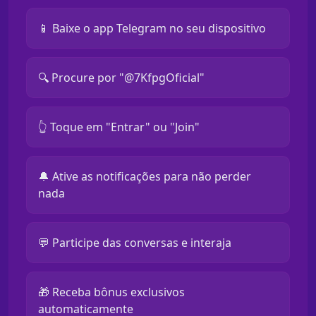
📱 Baixe o app Telegram no seu dispositivo
🔍 Procure por "@7KfpgOficial"
👆 Toque em "Entrar" ou "Join"
🔔 Ative as notificações para não perder
nada
💬 Participe das conversas e interaja
🎁 Receba bônus exclusivos
automaticamente