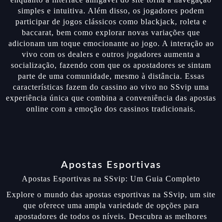
simples e intuitiva. Além disso, os jogadores podem
participar de jogos clássicos como blackjack, roleta e
baccarat, bem como explorar novas variações que
adicionam um toque emocionante ao jogo. A interação ao
vivo com os dealers e outros jogadores aumenta a
socialização, fazendo com que os apostadores se sintam
parte de uma comunidade, mesmo à distância. Essas
características fazem do cassino ao vivo no SSvip uma
experiência única que combina a conveniência das apostas
online com a emoção dos cassinos tradicionais.
Apostas Esportivas
Apostas Esportivas na SSvip: Um Guia Completo
Explore o mundo das apostas esportivas na SSvip, um site
que oferece uma ampla variedade de opções para
apostadores de todos os níveis. Descubra as melhores