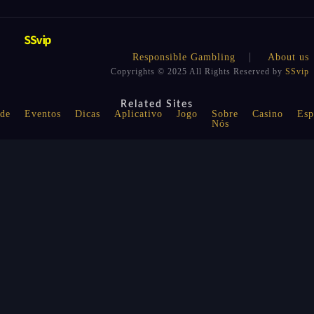
Responsible Gambling
About us
Copyrights © 2025 All Rights Reserved by
SSvip
Related Sites
de
Eventos
Dicas
Aplicativo
Jogo
Sobre
Casino
Esp
Nós