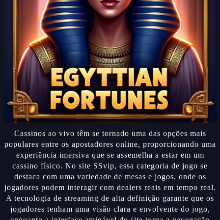
Cassinos ao vivo têm se tornado uma das opções mais
populares entre os apostadores online, proporcionando uma
experiência imersiva que se assemelha a estar em um
cassino físico. No site SSvip, essa categoria de jogo se
destaca com uma variedade de mesas e jogos, onde os
jogadores podem interagir com dealers reais em tempo real.
A tecnologia de streaming de alta definição garante que os
jogadores tenham uma visão clara e envolvente do jogo,
enquanto a interface amigável do site torna a navegação