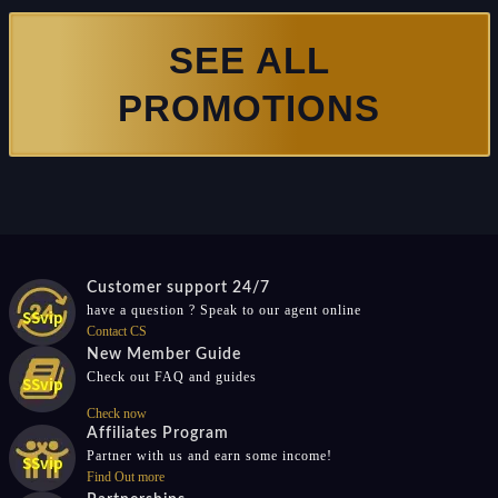
SEE ALL
PROMOTIONS
Customer support 24/7
have a question ? Speak to our agent online
Contact CS
New Member Guide
Check out FAQ and guides
Check now
Affiliates Program
Partner with us and earn some income!
Find Out more