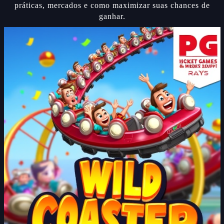
práticas, mercados e como maximizar suas chances de
ganhar.